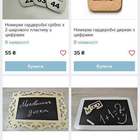
Номерки гардеробні срібло з
2-шарового пластику з
Номерки гардеробні дерево з
цифрами
цифрами
В наявності
В наявності
55
35
₴
₴
Купити
Купити