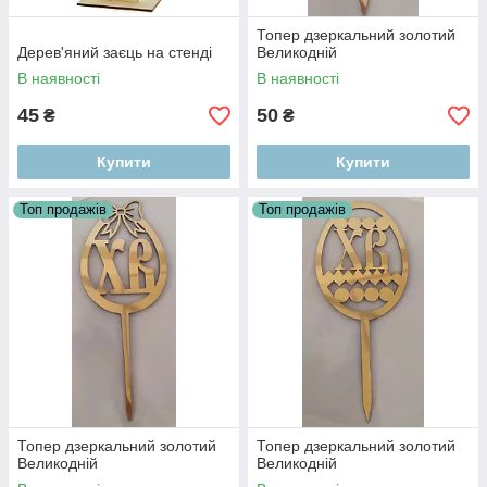
Топер дзеркальний золотий
Дерев'яний заєць на стенді
Великодній
В наявності
В наявності
45
50
₴
₴
Купити
Купити
Топ продажів
Топ продажів
Топер дзеркальний золотий
Топер дзеркальний золотий
Великодній
Великодній