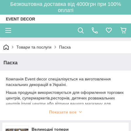
Безкоштовна доставка від 4000грн при 100%
оплаті
EVENT DECOR
Товари та послуги
Пасха
Пасха
Компанія Event decor спеціалізується на виготовлення
пасхальних декорацій в Україні.
Наша продукція використовується для оформлення торгових
центрів, супермаркетів,ресторнів, дитячих розважальних
центрів ігрові центри або вітрини вашого магазину для
залучення додаткових клієнтів у великодні дні.
Показати все
Експерти нашої компанії розроблять для вас Великодні
декорації або пасхальну фотозону для збільшення продажів
у вашому торговому залі, также ви можете придбати
Великодні топери