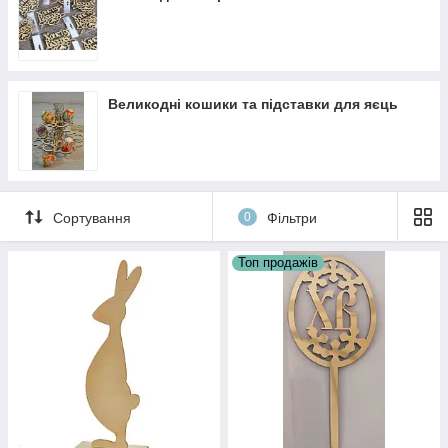
пасхальні декорації для самостійного оформлення, такі
як: зайці,яйця,курочки,кольорові композиції, підвісні декупажі,
дерев'яні підставки для декупажу або організації пасхального
майстер- класу.
Великодні кошики та підставки для яєць
Сортування
0
Фільтри
Топ продажів