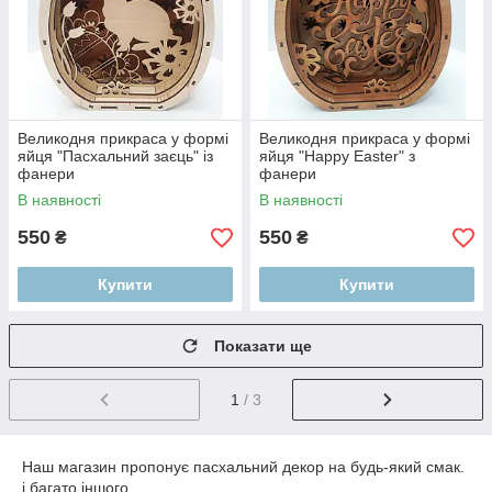
Великодня прикраса у формі
Великодня прикраса у формі
яйця "Пасхальний заєць" із
яйця "Happy Easter" з
фанери
фанери
В наявності
В наявності
550
550
₴
₴
Купити
Купити
Показати ще
1
/ 3
Наш магазин пропонує пасхальний декор на будь-який смак.
і багато іншого.