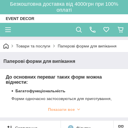
Безкоштовна доставка від 4000грн при 100%
оплаті
EVENT DECOR
Товари та послуги
Паперові форми для випікання
Паперові форми для випікання
До основних переваг таких форм можна
віднести:
Багатофункціональність
Форми одночасно застосовуються для приготування,
транспортування, зберігання в замороженому вигляді,
розігрівання та подавання страви. Універсальні у
Показати все
використанні, вони підійдуть і для кулінарної сфери
промислових гігантів, і для домашнього побуту.
Сортування
0
Фільтри
Широкий діапазон температур застосування