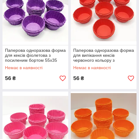
Паперова одноразова форма
Паперова одноразова форма
для кексів фіолетова з
для випікання кексів
посиленим бортом 55х35
червоного кольору з
посиленим бортом 55х35
Немає в наявності
Немає в наявності
56
56
₴
₴