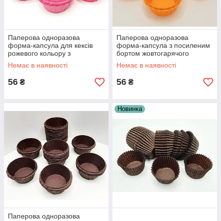
Паперова одноразова
Паперова одноразова
форма-капсула для кексів
форма-капсула з посиленим
рожевого кольору з
бортом жовтогарячого
посиленим бортом 55х35
кольору 55х35
Немає в наявності
Немає в наявності
56
56
₴
₴
Новинка
Паперова одноразова