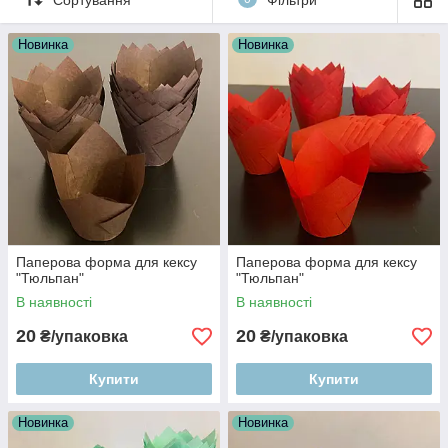
Папір, з якого виготовлені форми для випікання,
Новинка
Новинка
однаково добре переносить і жар печі, і холод
морозильної камери. Діапазон температур
застосування становить від -40 °C до +220 °C. Що дає
змогу використовувати ці форми для заморожування.
Можливість застосування у НВЧ-печах
Форми підходять для використання не тільки в духових
шафах, але й у мікрохвильових печах.
Оптимальний процес випікання
Під час випікання хлібобулочних виробів, форми
забезпечують отримання тепла з усіх боків, завдяки
Паперова форма для кексу
Паперова форма для кексу
чому вироби пропікаються швидше та рівномірніше, і
"Тюльпан"
"Тюльпан"
водночас не підгоряють, а час охолодження готового
В наявності
В наявності
продукту істотно скорочується.
Жиростійкість і жиронепроникність
20
20
₴/упаковка
₴/упаковка
Паперові форми не пропускають вологу та вбирають
надлишки жиру. Залежно від технології та матеріалу
Купити
Купити
виробництва, вони мають високу жировистість або
жиронепроникність.
Новинка
Новинка
Немає потреби в змащуванні