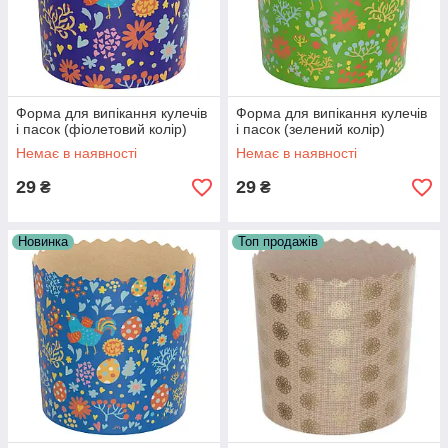
Форма для випікання кулечів
Форма для випікання кулечів
і пасок (фіолетовий колір)
і пасок (зелений колір)
Немає в наявності
Немає в наявності
29
29
₴
₴
Новинка
Топ продажів