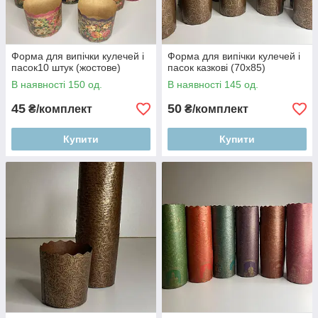
Форма для випічки кулечей і
Форма для випічки кулечей і
пасок10 штук (жостове)
пасок казкові (70х85)
В наявності 150 од.
В наявності 145 од.
45
50
₴/комплект
₴/комплект
Купити
Купити