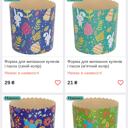
Форма для випікання кулечів
Форма для випікання кулечів
і пасок (синій колір)
і пасок (м'ятний колір)
Немає в наявності
Немає в наявності
29
21
₴
₴
Новинка
Новинка