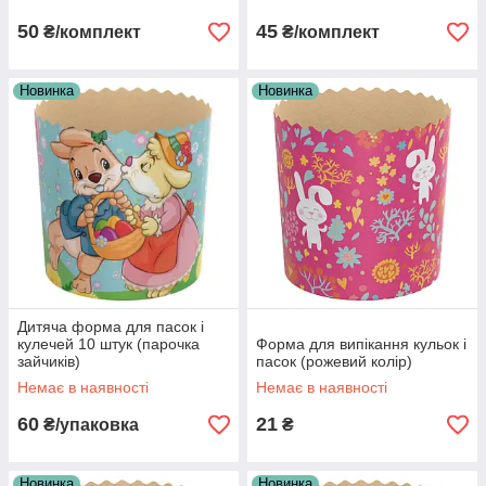
50
45
₴/комплект
₴/комплект
Новинка
Новинка
Дитяча форма для пасок і
кулечей 10 штук (парочка
Форма для випікання кульок і
зайчиків)
пасок (рожевий колір)
Немає в наявності
Немає в наявності
60
21
₴/упаковка
₴
Новинка
Новинка