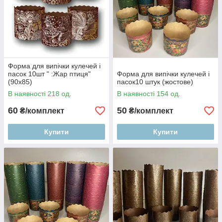
Форма для випічки кулечей і
пасок 10шт " :Жар птиця"
Форма для випічки кулечей і
(90х85)
пасок10 штук (жостове)
В наявності 218 од.
В наявності 154 од.
60
50
₴/комплект
₴/комплект
Купити
Купити