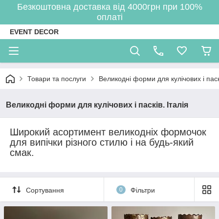
Безкоштовна доставка від 4000грн при 100%
оплаті
EVENT DECOR
Товари та послуги
Великодні форми для кулічових і паскі
Великодні форми для кулічових і пасків. Італія
Широкий асортимент великодніх формочок
для випічки різного стилю і на будь-який
смак.
Сортування
0
Фільтри