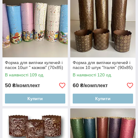
Форма для випічки кулечей і
Форма для випічки кулечей і
пасок 10шт " казкові" (70х85)
пасок 10 штук "Італія" (90х85)
В наявності 109 од.
В наявності 120 од.
50
60
₴/комплект
₴/комплект
Купити
Купити