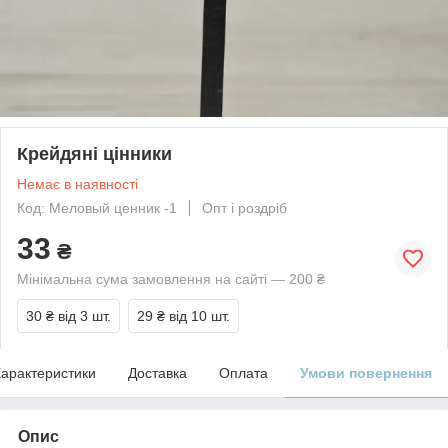
Крейдяні цінники
Немає в наявності
Код: Меловый ценник -1
Опт і роздріб
33
₴
Мінімальна сума замовлення на сайті — 200 ₴
30 ₴
від 3 шт.
29 ₴
від 10 шт.
арактеристики
Доставка
Оплата
Умови повернення
Опис