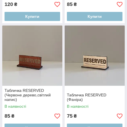
120
85
₴
₴
Купити
Купити
Табличка RESERVED
(Червоне дерево,світлий
Табличка RESERVED
напис)
(Фаніра)
В наявності
В наявності
85
75
₴
₴