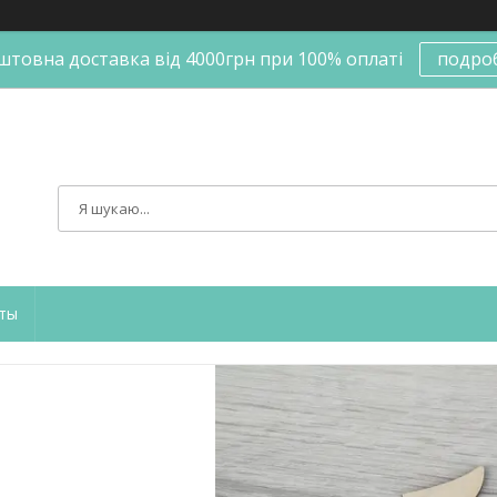
штовна доставка від 4000грн при 100% оплаті
подро
ты