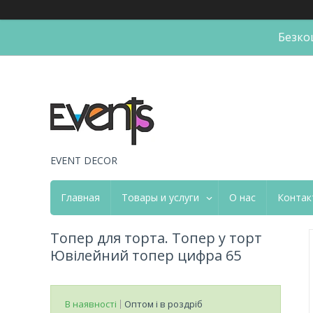
Безко
EVENT DECOR
Главная
Товары и услуги
О нас
Контак
Топер для торта. Топер у торт
Ювілейний топер цифра 65
В наявності
Оптом і в роздріб