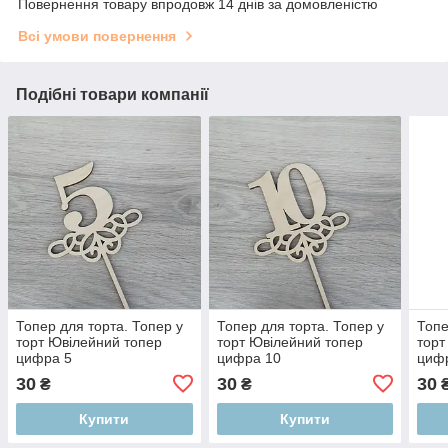
Повернення товару впродовж 14 днів за домовленістю
Всі умови повернення
Подібні товари компанії
Топер для торта. Топер у
Топер для торта. Топер у
Топе
торт Ювілейний топер
торт Ювілейний топер
торт
цифра 5
цифра 10
циф
30
30
30
₴
₴
Купити
Купити