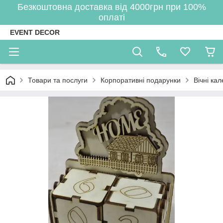
Безкоштовна доставка від 4000грн при 100%
оплаті
EVENT DECOR
Товари та послуги
Корпоративні подарунки
Вічні ка