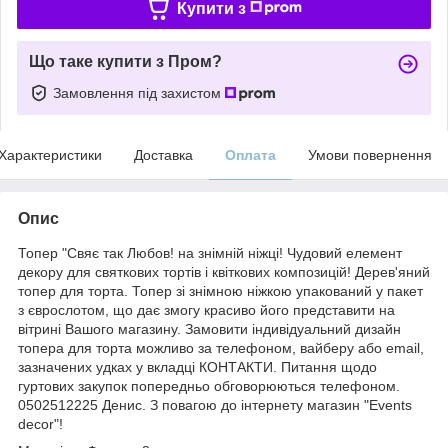
Купити з
Що таке купити з Пром?
Замовлення під захистом
Характеристики
Доставка
Оплата
Умови повернення
Опис
Топер "Свяє так Любов! на знімній ніжці! Чудовий елемент
декору для святкових тортів і квіткових композицій! Дерев'яний
топер для торта. Топер зі знімною ніжкою упакований у пакет
з єврослотом, що дає змогу красиво його представити на
вітрині Вашого магазину. Замовити індивідуальний дизайн
топера для торта можливо за телефоном, вайберу або email,
зазначених удках у вкладці КОНТАКТИ. Питання щодо
гуртових закупок попередньо обговорюються телефоном.
0502512225 Денис. З повагою до інтернету магазин "Events
decor"!