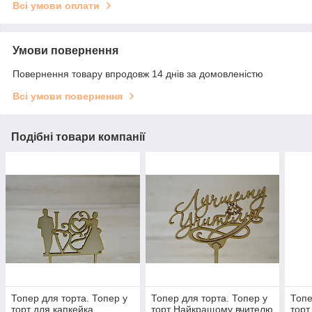
Всі умови оплати
Умови повернення
Повернення товару впродовж 14 днів за домовленістю
Всі умови повернення
Подібні товари компанії
Топер для торта. Топер у
Топер для торта. Топер у
Топе
торт для капкейка
торт Найкращому вчителю
торт