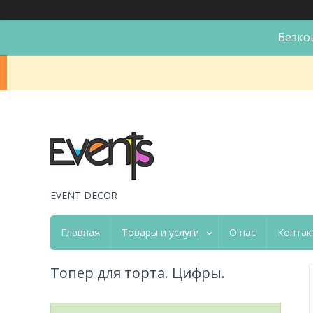
Безко
EVENT DECOR
Главная
Товары и услуги
О нас
Контак
Топер для торта. Цифры.