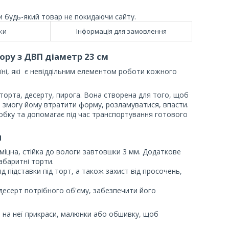
и будь-який товар не покидаючи сайту.
ки
Інформація для замовлення
ору з ДВП діаметр 23 см
їні, які є невіддільним елементом роботи кожного
торта, десерту, пирога. Вона створена для того, щоб
ь змогу йому втратити форму, розламуватися, впасти.
робку та допомагає під час транспортування готового
П
міцна, стійка до вологи завтовшки 3 мм. Додаткове
абаритні торти.
д підставки під торт, а також захист від просочень,
десерт потрібного об'єму, забезпечити його
и на неї прикраси, малюнки або обшивку, щоб