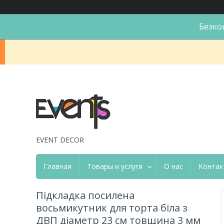
Безко
EVENT DECOR
Главная
Товары и услуги
О нас
Контак
Підкладка посилена
восьмикутник для торта біла з
ДВП діаметр 23 см товщина 3 мм