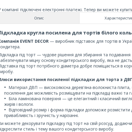
У компанії підключені електронні платежі. Тепер ви можете купит
Опис
Характеристи
Підкладка кругла посилена для тортів білого коль
Компанія EVENT DECOR
— виробник підставок для тортів в Укра
кондитера.
Підкладка під торт — чудове рішення для збирання та подавання 
забезпечувати міцну основу кондитерського виробу, яка не даст
Підставка під торт потрібного діаметра добре поміщається в ко
виробу.
Плюси використання посиленої підкладки для торта з ДВ
Матеріал ДВП — високоякісна дерев'яна-волокниста плита, 
посилення дає можливість розміщувати на підкладці важкі та г
Біла ламінована поверхня — це елегантний і класичний вигля
жирів і вологи.
Відповідний розмір і форма підкладки допоможе розмістити 
привабливість і зручність у нарізанні.
Ви можете декорувати підкладку під торт на свій розсуд, додаюч
підкреслити стиль і тему вашого кондитерського виробу.