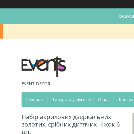
Безко
EVENT DECOR
Главная
Товары и услуги
О нас
Контак
Набір акрилових дзеркальних
золотих, срібних дитячих ніжок 6
шт.