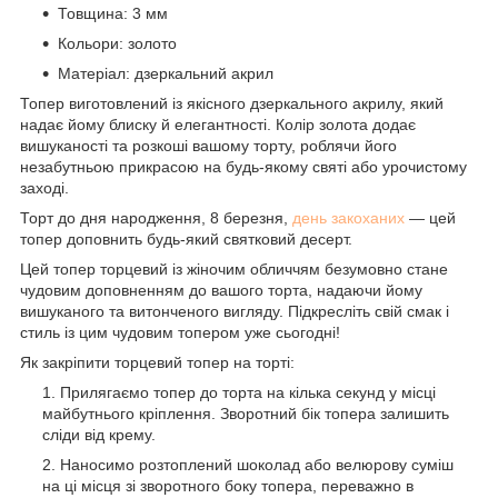
Товщина: 3 мм
Кольори: золото
Матеріал: дзеркальний акрил
Топер виготовлений із якісного дзеркального акрилу, який
надає йому блиску й елегантності. Колір золота додає
вишуканості та розкоші вашому торту, роблячи його
незабутньою прикрасою на будь-якому святі або урочистому
заході.
Торт до дня народження, 8 березня,
день закоханих
— цей
топер доповнить будь-який святковий десерт.
Цей топер торцевий із жіночим обличчям безумовно стане
чудовим доповненням до вашого торта, надаючи йому
вишуканого та витонченого вигляду. Підкресліть свій смак і
стиль із цим чудовим топером уже сьогодні!
Як закріпити торцевий топер на торті:
Прилягаємо топер до торта на кілька секунд у місці
майбутнього кріплення. Зворотний бік топера залишить
сліди від крему.
Наносимо розтоплений шоколад або велюрову суміш
на ці місця зі зворотного боку топера, переважно в