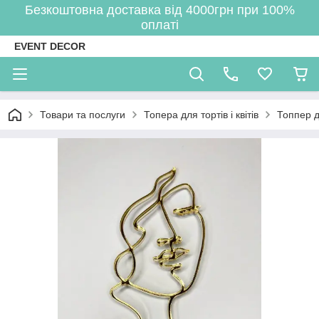
Безкоштовна доставка від 4000грн при 100%
оплаті
EVENT DECOR
Товари та послуги
Топера для тортів і квітів
Топпер д