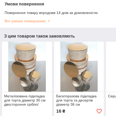
Умови повернення
Повернення товару впродовж 14 днів за домовленістю
Всі умови повернення
З цим товаром також замовляють
Металізована підкладка
Багаторазова підкладка
Серц
для торта діаметр 30 см
для торта та десертів
двостороння срібло/
діаметр 36 см
золото
двостороння золото/
16
₴
срібло