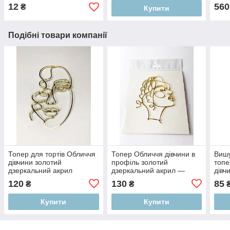
12
560
₴
Купити
Подібні товари компанії
Топер для тортів Обличчя
Топер Обличчя дівчини в
Вишу
дівчини золотий
профіль золотий
топе
дзеркальний акрил
дзеркальний акрил —
дівч
прикраса для торта
120
130
85
₴
₴
Купити
Купити