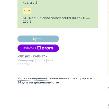
Код:
а-з-2
63 ₴
Мінімальна сума замовлення на сайті —
200 ₴
Купити
Купити з
+380 (66) 425-88-87
Менеджер (по графику
работы)
повернення товару протягом
14 днів
за домовленістю