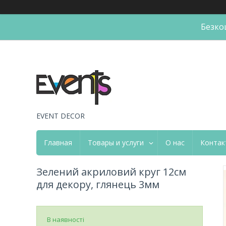
Безко
EVENT DECOR
Главная
Товары и услуги
О нас
Контак
Зелений акриловий круг 12см
для декору, глянець 3мм
В наявності