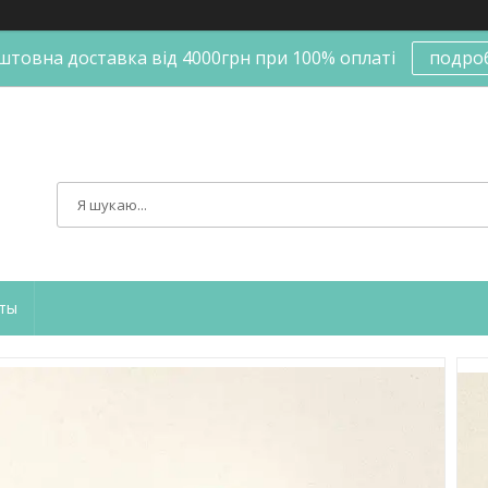
штовна доставка від 4000грн при 100% оплаті
подро
ты