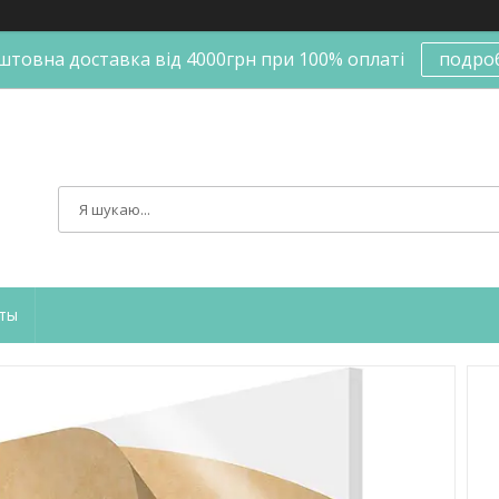
штовна доставка від 4000грн при 100% оплаті
подро
ты