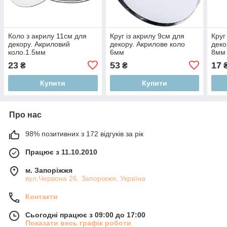
Коло з акрилу 11см для
Круг із акрилу 9см для
Круг
декору. Акриловий
декору. Акрилове коло
деко
коло.1.5мм
6мм
8мм
23
53
17
₴
₴
Купити
Купити
Про нас
98% позитивних з 172 відгуків за рік
Працює з 11.10.2010
м. Запоріжжя
вул.Червона 26, Запоріжжя, Україна
Контакти
Сьогодні працює з 09:00 до 17:00
Показати весь графік роботи