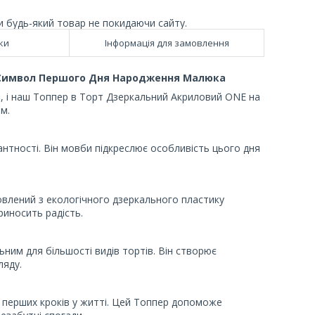
и будь-який товар не покидаючи сайту.
ки
Інформація для замовлення
: Символ Першого Дня Народження Малюка
, і наш Топпер в Торт Дзеркальний Акриловий ONE на
м.
нтності. Він мовби підкреслює особливість цього дня
овлений з екологічного дзеркального пластику
риносить радість.
ним для більшості видів тортів. Він створює
ляду.
 перших кроків у житті. Цей Топпер допоможе