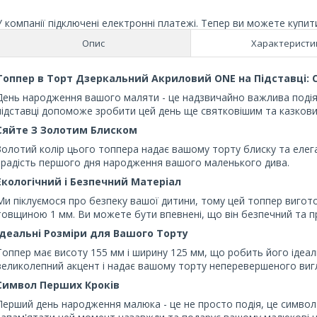
У компанії підключені електронні платежі. Тепер ви можете купит
Опис
Характеристи
Топпер в Торт Дзеркальний Акриловий ONE на Підставці
День народження вашого маляти - це надзвичайно важлива подія
підставці допоможе зробити цей день ще святковішим та казкови
Сяйте З Золотим Блиском
Золотий колір цього топпера надає вашому торту блиску та елега
і радість першого дня народження вашого маленького дива.
Екологічний і Безпечний Матеріал
Ми піклуємося про безпеку вашої дитини, тому цей топпер вигот
товщиною 1 мм. Ви можете бути впевнені, що він безпечний та п
Ідеальні Розміри для Вашого Торту
Топпер має висоту 155 мм і ширину 125 мм, що робить його ідеаль
великолепний акцент і надає вашому торту неперевершеного виг
Символ Перших Кроків
Перший день народження малюка - це не просто подія, це символ