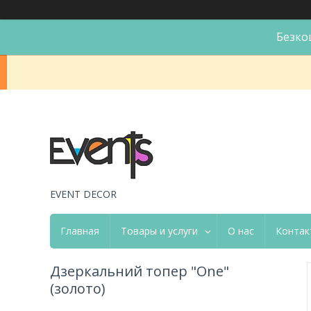
Безко
EVENT DECOR
Главная
Товары и услуги
О нас
Контак
Дзеркальний топер "One"
(золото)