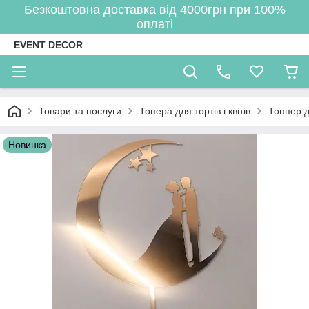
Безкоштовна доставка від 4000грн при 100%
оплаті
EVENT DECOR
Товари та послуги
Топера для тортів і квітів
Топпер д
Новинка