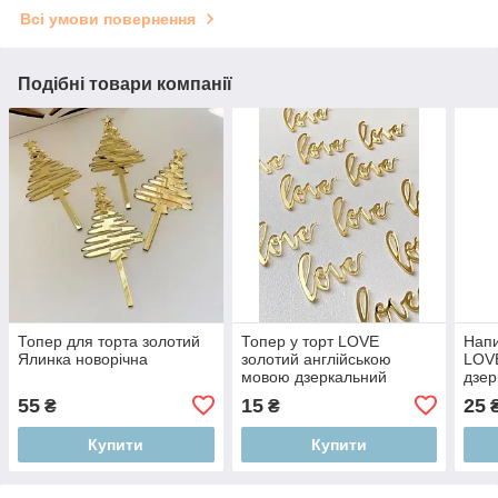
Всі умови повернення
Подібні товари компанії
Топер для торта золотий
Топер у торт LOVE
Напи
Ялинка новорічна
золотий англійською
LOV
мовою дзеркальний
дзер
55
15
25
₴
₴
Купити
Купити