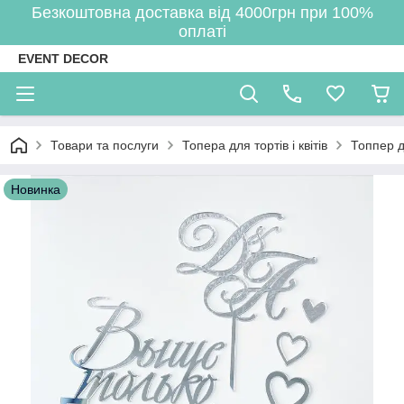
Безкоштовна доставка від 4000грн при 100%
оплаті
EVENT DECOR
Товари та послуги
Топера для тортів і квітів
Топпер д
Новинка