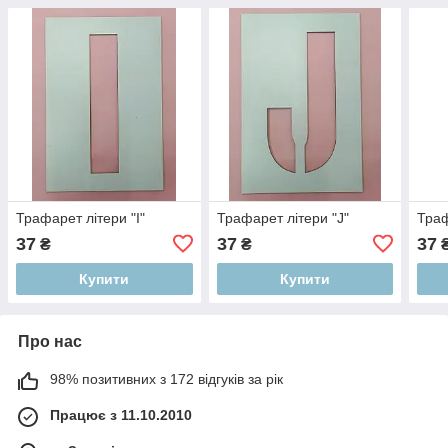
Трафарет літери "I"
Трафарет літери "J"
Траф
37
37
37
₴
₴
Купити
Купити
Про нас
98% позитивних з 172 відгуків за рік
Працює з 11.10.2010