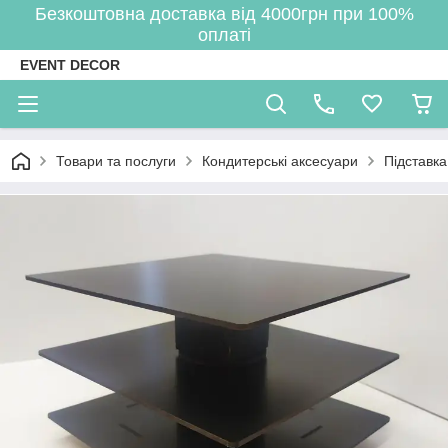
Безкоштовна доставка від 4000грн при 100%
оплаті
EVENT DECOR
Товари та послуги
Кондитерські аксесуари
Підставка