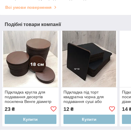
Всі умови повернення
Подібні товари компанії
Підкладка кругла для
Підкладка під торт
Підк
подавання десертів
квадратна чорна для
поси
посилена Венге діаметр
подавання суші або
діам
18 см
десертів 12*12 см
23
12
14
₴
₴
Купити
Купити