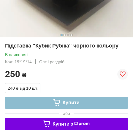
Підставка "Кубик Рубіка" чорного кольору
В наявності
Код: 19*19*14
Опт і роздріб
250
₴
240 ₴
від 10 шт.
Купити
або
Купити з