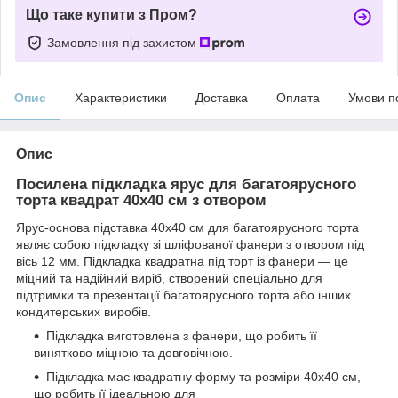
Що таке купити з Пром?
Замовлення під захистом
Опис
Характеристики
Доставка
Оплата
Умови п
Опис
Посилена підкладка ярус для багатоярусного
торта квадрат 40х40 см з отвором
Ярус-основа підставка 40х40 см для багатоярусного торта
являє собою підкладку зі шліфованої фанери з отвором під
вісь 12 мм. Підкладка квадратна під торт із фанери — це
міцний та надійний виріб, створений спеціально для
підтримки та презентації багатоярусного торта або інших
кондитерських виробів.
Підкладка виготовлена з фанери, що робить її
винятково міцною та довговічною.
Підкладка має квадратну форму та розміри 40х40 см,
що робить її ідеальною для