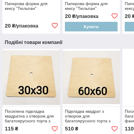
Паперова форма для
Паперова форма для
Пап
кексу "Тюльпан"
кексу "Тюльпан"
кекс
20
20
₴/упаковка
₴
20
₴/упаковка
Купити
Подібні товари компанії
Посилена підкладка
Підкладка квадрат з
Поси
квадратна з отвором для
отвором для
бага
багатоярусного торта з
багатоярусного торта з
фане
фанери 30х30 см
фанери 60х60 см
28х2
115
510
110
₴
₴
товщина
товщина