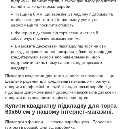
підтримки великих тортів, а також дає змогу розмістити
на ній інші кондитерські вироби.
Товщина 6 мм, що забезпечує надійну підтримку та
стабільність для торта. Це дає змогу уникнути
деформації та посилити стійкість.
Фанерна підкладка під торт легко миється й
забезпечує гігієнічне розміщення їжі.
Ви можете декорувати підкладку під торт на свій
розсуд, додаючи на неї прикраси, обшивку, папір для
кондитерських виробів або інші елементи, щоб
підкреслити стиль і тему вашого кондитерського
шедевра.
Підкладка квадратна для торта дерев'яна посилена — це
ідеальне рішення для кондитерів і пекарів, які прагнуть
створити професійні та надійні кондитерські вироби. Ця
підкладка допоможе вам підкреслити важливість деталей і
створити потужну презентацію ваших тортів.
Купити квадратну підкладку для торта
60х60 см у нашому інтернет-магазині.
Підкладки з фанери — власне виробництво. Продаємо
гуртом і в роздріб ціни від виробника.