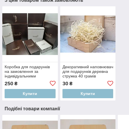
З цим товаром також замовляють
Коробка для подарунків
Декоративний наповнювач
на замовлення за
для подарунків деревна
індивідуальними
стружка 40 грамів
розмірами
250
30
₴
₴
Купити
Купити
Подібні товари компанії