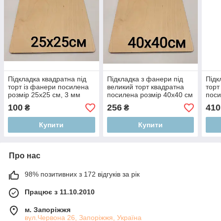
Підкладка квадратна під
Підкладка з фанери під
Підк
торт із фанери посилена
великий торт квадратна
торт
розмір 25х25 см, 3 мм
посилена розмір 40х40 см
поси
товщина
6 мм товщина
см, 
100
256
410
₴
₴
Купити
Купити
Про нас
98% позитивних з 172 відгуків за рік
Працює з 11.10.2010
м. Запоріжжя
вул.Червона 26, Запоріжжя, Україна