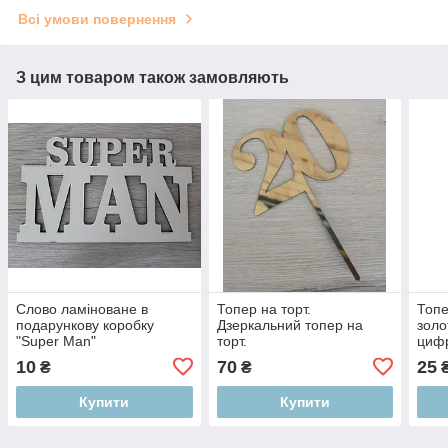
Всі умови повернення
З цим товаром також замовляють
Слово ламіноване в
Топер на торт.
Топе
подарункову коробку
Дзеркальний топер на
золо
"Super Man"
торт.
цифр
10
70
25
₴
₴
Купити
Купити