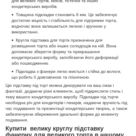
для великих тортів, кексів, тістечок та інших
кондитерських виробів.
Товщина підкладки становить 6 мм. Це забезпечує
достатню міцність і стабільність для підтримки торта,
водночас вона залишається легкою і зручною у
використанні.
Кругла підставка для торта призначена для
розміщення торта або інших солодощів на ній. Вона
допомагає зберегти форму та прикрашання
кондитерського виробу, запобігаючи його деформації
або пошкодженню.
Підкладка з фанери легко миється і стійка до вологи,
що робить її довговічною та гігієнічною.
Цю підставку під торт можна декорувати на ваш смак і
фантазії, додаючи різні елементи, щоб підкреслити стиль і
тему вашого кондитерського виробу. Підкладки під торти
необхідна річ для кондитерів і пекарів, надаючи зручність під
час подавання та презентації кондитерських творінь, а також
забезпечуючи збереження ідеальної форми до моменту
подавання.
Купити велику круглу підставку
фанерну для великого торта в нашому