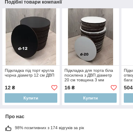
Подібні товари компанії
Підкладка під торт кругла
Підкладка для торта біла
Підк
чорна діаметр 12 см ДВП
посилена з ДВП діаметр
отво
20 см товщина 3 мм
бага
фане
12
16
504
₴
₴
тов
Купити
Купити
Про нас
98% позитивних з 174 відгуків за рік