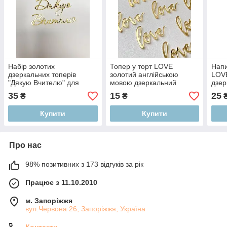
Набір золотих
Топер у торт LOVE
Напи
дзеркальних топерів
золотий англійською
LOV
"Дякую Вчителю" для
мовою дзеркальний
дзер
торта та подарунка до Дня
35
15
25
₴
₴
вчителя
Купити
Купити
Про нас
98% позитивних з 173 відгуків за рік
Працює з 11.10.2010
м. Запоріжжя
вул.Червона 26, Запоріжжя, Україна