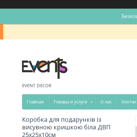
Безко
EVENT DECOR
Главная
Товары и услуги
О нас
Контак
Коробка для подарунків із
висувною кришкою біла ДВП
25х25х10см