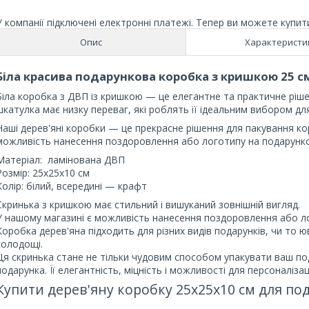
У компанії підключені електронні платежі. Тепер ви можете купит
Опис
Характеристи
Біла красива подарункова коробка з кришкою 25 с
Біла коробка з ДВП із кришкою — це елегантне та практичне ріше
шкатулка має низку переваг, які роблять її ідеальним вибором дл
Наші дерев'яні коробки — це прекрасне рішення для пакування ко
можливість нанесення поздоровлення або логотипу на подарунко
Матеріал: ламінована ДВП
Розмір: 25х25х10 см
Колір: білий, всередині — крафт
Скринька з кришкою має стильний і вишуканий зовнішній вигляд.
У нашому магазині є можливість нанесення поздоровлення або л
Коробка дерев'яна підходить для різних видів подарунків, чи то ю
солодощі.
Ця скринька стане не тільки чудовим способом упакувати ваш п
подарунка. Її елегантність, міцність і можливості для персоналіз
Купити дерев'яну коробку 25х25х10 см для по