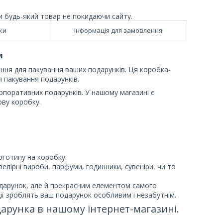
и будь-який товар не покидаючи сайту.
ки
Інформація для замовлення
м
ння для пакування ваших подарунків. Ця коробка-
я пакування подарунків.
рпоративних подарунків. У нашому магазині є
ву коробку.
оготипу на коробку.
велірні вироби, парфуми, годинники, сувеніри, чи то
одарунок, але й прекрасним елементом самого
ації зроблять ваш подарунок особливим і незабутнім.
дарунка в нашому інтернет-магазині.