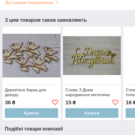
Всі умови повернення
З цим товаром також замовляють
Дерев'яна бирка для
Слово З Днем
Слов
декору
народження метелика
топе
36
15
16
₴
₴
Купити
Купити
Подібні товари компанії