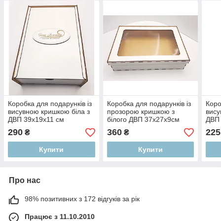
Коробка для подарунків із
Коробка для подарунків із
Коро
висувною кришкою біла з
прозорою кришкою з
вису
ДВП 39х19х11 см
білого ДВП 37х27х9см
ДВП
290
360
225
₴
₴
Купити
Купити
Про нас
98% позитивних з 172 відгуків за рік
Працює з 11.10.2010