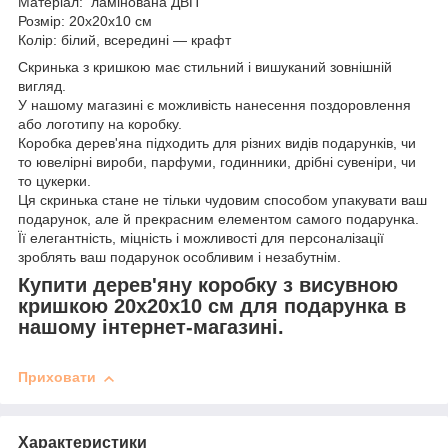
Матеріал: ламінована ДВП
Розмір: 20х20х10 см
Колір: білий, всередині — крафт
Скринька з кришкою має стильний і вишуканий зовнішній
вигляд.
У нашому магазині є можливість нанесення поздоровлення
або логотипу на коробку.
Коробка дерев'яна підходить для різних видів подарунків, чи
то ювелірні вироби, парфуми, годинники, дрібні сувеніри, чи
то цукерки.
Ця скринька стане не тільки чудовим способом упакувати ваш
подарунок, але й прекрасним елементом самого подарунка.
Її елегантність, міцність і можливості для персоналізації
зроблять ваш подарунок особливим і незабутнім.
Купити дерев'яну коробку з висувною
кришкою 20х20х10 см для подарунка в
нашому інтернет-магазині.
Приховати
Характеристики