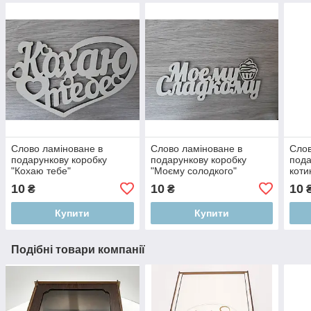
Слово ламіноване в
Слово ламіноване в
Слов
подарункову коробку
подарункову коробку
пода
"Кохаю тебе"
"Моєму солодкого"
коти
10
10
10
₴
₴
Купити
Купити
Подібні товари компанії