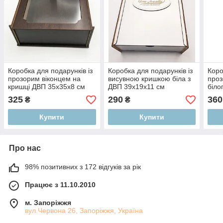
Коробка для подарунків із
Коробка для подарунків із
Коро
прозорим віконцем на
висувною кришкою біла з
проз
кришці ДВП 35х35х8 см
ДВП 39х19х11 см
біло
325
290
360
₴
₴
Купити
Купити
Про нас
98% позитивних з 172 відгуків за рік
Працює з 11.10.2010
м. Запоріжжя
вул.Червона 26, Запоріжжя, Україна