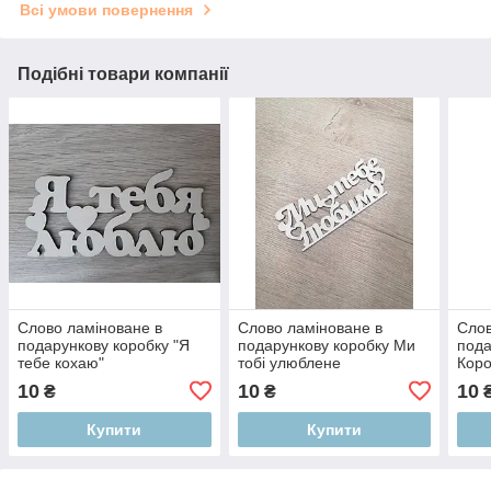
Всі умови повернення
Подібні товари компанії
Слово ламіноване в
Слово ламіноване в
Слов
подарункову коробку "Я
подарункову коробку Ми
пода
тебе кохаю"
тобі улюблене
Коро
10
10
10
₴
₴
Купити
Купити