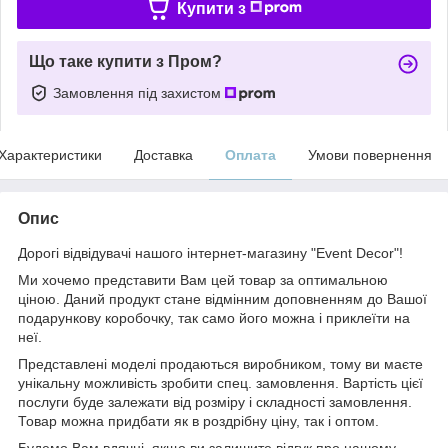
Купити з
Що таке купити з Пром?
Замовлення під захистом
Характеристики
Доставка
Оплата
Умови повернення
Опис
Дорогі відвідувачі нашого інтернет-магазину "Event Decor"!
Ми хочемо представити Вам цей товар за оптимальною
ціною. Даний продукт стане відмінним доповненням до Вашої
подарункову коробочку, так само його можна і приклеїти на
неї.
Представлені моделі продаються виробником, тому ви маєте
унікальну можливість зробити спец. замовлення. Вартість цієї
послуги буде залежати від розміру і складності замовлення.
Товар можна придбати як в роздрібну ціну, так і оптом.
Будемо Вам вдячні, якщо ви залишите відгук про нашому