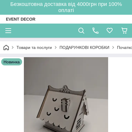
Безкоштовна доставка від 4000грн при 100%
оплаті
EVENT DECOR
Товари та послуги
ПОДАРУНКОВІ КОРОБКИ
Початко
Новинка