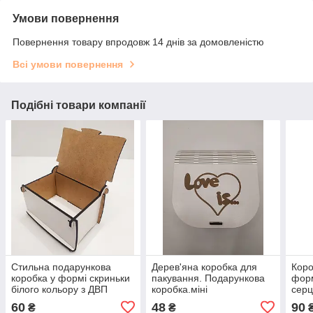
Умови повернення
Повернення товару впродовж 14 днів за домовленістю
Всі умови повернення
Подібні товари компанії
Стильна подарункова
Дерев'яна коробка для
Коро
коробка у формі скриньки
пакування. Подарункова
форм
білого кольору з ДВП
коробка.міні
серц
10,5*8,5*5,5 см
60
48
90
₴
₴