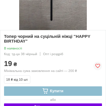
Топер чорний на суцільній ніжці "HAPPY
BIRTHDAY"
В наявності
Код: тд-цн 38 чёрный
Опт і роздріб
19
₴
Мінімальна сума замовлення на сайті — 200 ₴
18 ₴
від 10 шт.
Купити
або