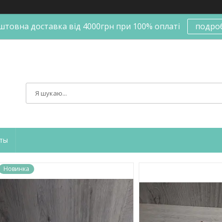
штовна доставка від 4000грн при 100% оплаті
подро
ты
Новинка