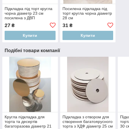
Підкладка під торт кругла
Посилена підкладка під
чорна діаметр 23 см
торт кругла чорна діаметр
посилена з ДВП
28 см
27
31
₴
₴
Купити
Купити
Подібні товари компанії
Кругла підкладка для
Підкладка з отвором для
Підк
торта та десертів
створення багатоярусного
торт
багаторазова діаметр 21
торта з ХДФ діаметр 25 см
30 с