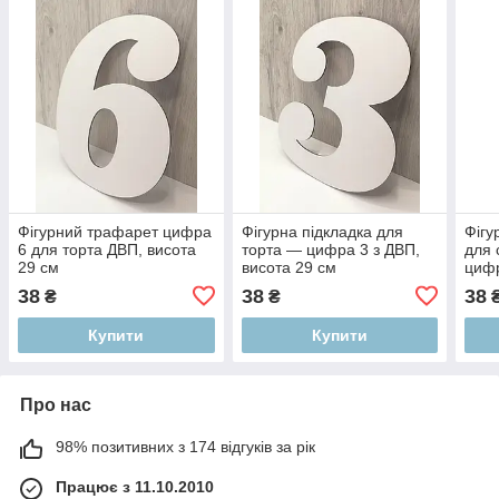
Фігурний трафарет цифра
Фігурна підкладка для
Фігу
6 для торта ДВП, висота
торта — цифра 3 з ДВП,
для 
29 см
висота 29 см
цифр
см
38
38
38
₴
₴
Купити
Купити
Про нас
98% позитивних з 174 відгуків за рік
Працює з 11.10.2010