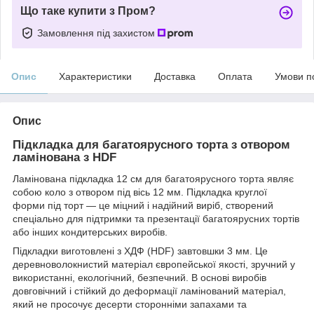
Що таке купити з Пром?
Замовлення під захистом
Опис
Характеристики
Доставка
Оплата
Умови п
Опис
Підкладка для багатоярусного торта з отвором
ламінована з HDF
Ламінована підкладка 12 см для багатоярусного торта являє
собою коло з отвором під вісь 12 мм. Підкладка круглої
форми під торт — це міцний і надійний виріб, створений
спеціально для підтримки та презентації багатоярусних тортів
або інших кондитерських виробів.
Підкладки виготовлені з ХДФ (HDF) завтовшки 3 мм. Це
деревноволокнистий матеріал європейської якості, зручний у
використанні, екологічний, безпечний. В основі виробів
довговічний і стійкий до деформації ламінований матеріал,
який не просочує десерти сторонніми запахами та