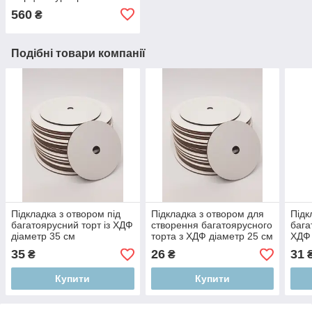
560
₴
Подібні товари компанії
Підкладка з отвором під
Підкладка з отвором для
Підк
багатоярусний торт із ХДФ
створення багатоярусного
бага
діаметр 35 см
торта з ХДФ діаметр 25 см
ХДФ 
35
26
31
₴
₴
Купити
Купити