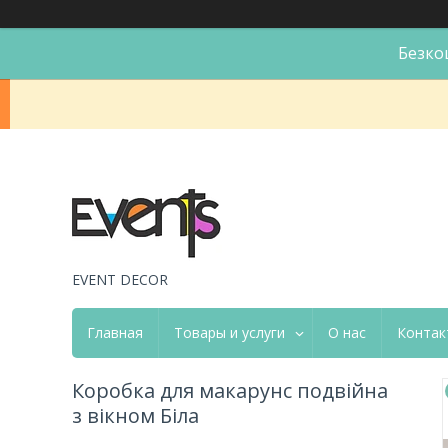
Безко
EVENT DECOR
Главная
Товары и услуги
О нас
Контак
Коробка для макарунс подвійна
з вікном Біла