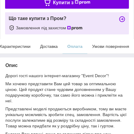
Купити з
Що таке купити з Пром?
Замовлення під захистом
Характеристики
Доставка
Оплата
Умови повернення
Опис
Дорогі гості нашого інтернет-магазину "Event Decor"!
Ми хочемо представити Вам цей товар за оптимальною
ціною. Цей продукт стане чудовим доповненням у Вашу
подарункову коробочку, так само його можна і приклеїти на
неї.
Представлені моделі продаються виробником, тому ви маєте
унікальну можливість зробити спец. замовлення. Вартість цієї
послуги залежатиме від розміру та складності замовлення.
Товар можна придбати як у роздрібну ціну, так і гуртом.
Будемо Вам вдячні, якщо ви залишите відгук про наш