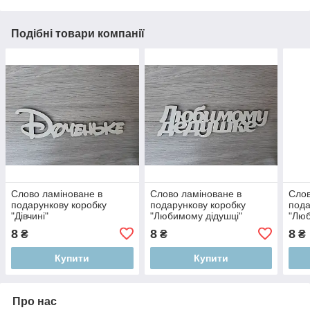
Подібні товари компанії
Слово ламіноване в
Слово ламіноване в
Слов
подарункову коробку
подарункову коробку
пода
"Дівчині"
"Любимому дідушці"
"Люб
8
8
8
₴
₴
₴
Купити
Купити
Про нас