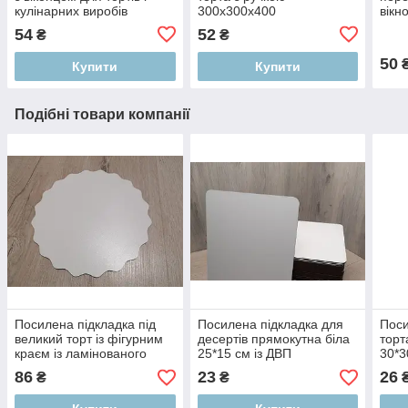
кулінарних виробів
300х300х400
вікн
300х300х300 мм
280
54
52
₴
₴
50
Купити
Купити
Подібні товари компанії
Посилена підкладка під
Посилена підкладка для
Поси
великий торт із фігурним
десертів прямокутна біла
торт
краєм із ламінованого
25*15 см із ДВП
30*3
ДВП діаметр 50 см
86
23
26
₴
₴