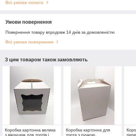
Всі умови оплати
Умови повернення
Повернення товару впродовж 14 днів за домовленістю
Всі умови повернення
З цим товаром також замовляють
Коробка картонна велика
Коробка картонна для
Коро
з віконцем для тортів і
торта з ручкою
пере