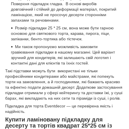
Поверхня підкладок гладка. В основі виробів
довговічний і стійкий до деформації матеріал, покритий
ламінацією, який не просочує десерти сторонніми
запахами та речовинами.
Розмір підкладки 25 * 25 см, вона може бути гарною
основою для святкового торта, карава, пирога, піци,
запіканки, бенто-тортика або тістечок.
Ми також пропонуємо можливість замовити
гравіювання підкладки в нашому магазині. Цей варіант
зручний для кондитерів, які залишають свій логотип і
контактні дані для клієнтів та їхніх гостей.
Такі підставки можуть бути використані не тільки
професійними кондитерами або майстрами, які попекуть
торти на замовлення, а й господинями, які бажають красиво
та ефектно подати домашній десерт. Додаткове застосування
підкладки отримали у сфері кейтерингу та доставки їжі, у суші
барах, які викладають на них сети та піраміди із суші, і ролів.
Підкладка для торта Eventdecor — це перевірена якість і
надійність.
Купити ламіновану підкладку для
десерту та тортів квадрат 25*25 см із