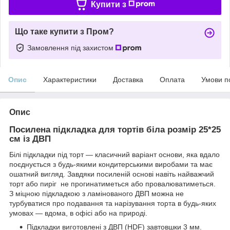
Купити з
Що таке купити з Пром?
Замовлення під захистом
Опис
Характеристики
Доставка
Оплата
Умови п
Опис
Посилена підкладка для тортів біла розмір 25*25
см із ДВП
Білі підкладки під торт — класичний варіант основи, яка вдало
поєднується з будь-якими кондитерськими виробами та має
ошатний вигляд. Завдяки посиленій основі навіть найважчий
торт або пиріг не прогинатиметься або провалюватиметься.
З міцною підкладкою з ламінованого ДВП можна не
турбуватися про подавання та нарізування торта в будь-яких
умовах — вдома, в офісі або на природі.
Підкладки виготовлені з ДВП (HDF) завтовшки 3 мм.