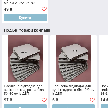
вікном 210*210*180
49
₴
Купити
Подібні товари компанії
Посилена підкладка для
Посилена підкладка для
Поси
випікання квадратна біла
суші квадратна біла 9*9 см
випі
50х50 см із ДВП
із ДВП
16*1
97
6
14
₴
₴