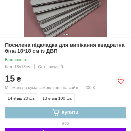
Посилена підкладка для випікання квадратна
біла 18*18 см із ДВП
В наявності
Код: 18х18см
Опт і роздріб
15
₴
Мінімальна сума замовлення на сайті — 200 ₴
14 ₴
від 20 шт.
13 ₴
від 100 шт.
Купити
або