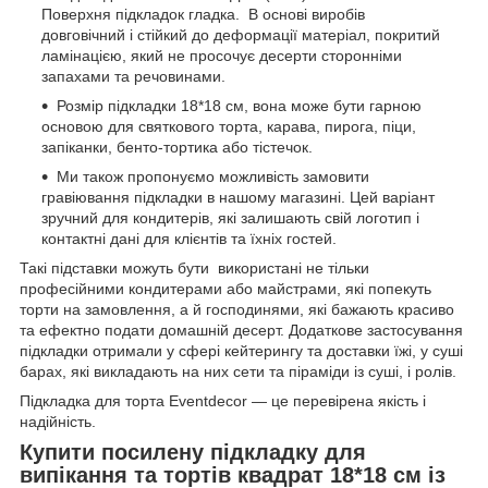
Поверхня підкладок гладка. В основі виробів
довговічний і стійкий до деформації матеріал, покритий
ламінацією, який не просочує десерти сторонніми
запахами та речовинами.
Розмір підкладки 18*18 см, вона може бути гарною
основою для святкового торта, карава, пирога, піци,
запіканки, бенто-тортика або тістечок.
Ми також пропонуємо можливість замовити
гравіювання підкладки в нашому магазині. Цей варіант
зручний для кондитерів, які залишають свій логотип і
контактні дані для клієнтів та їхніх гостей.
Такі підставки можуть бути використані не тільки
професійними кондитерами або майстрами, які попекуть
торти на замовлення, а й господинями, які бажають красиво
та ефектно подати домашній десерт. Додаткове застосування
підкладки отримали у сфері кейтерингу та доставки їжі, у суші
барах, які викладають на них сети та піраміди із суші, і ролів.
Підкладка для торта Eventdecor — це перевірена якість і
надійність.
Купити посилену підкладку для
випікання та тортів квадрат 18*18 см із