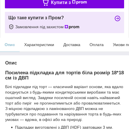
Купити з
Що таке купити з Пром?
Замовлення під захистом
Опис
Характеристики
Доставка
Оплата
Умови п
Опис
Посилена підкладка для тортів біла розмір 18*18
см із ДВП
Білі підкладки під торт — класичний варіант основи, яка вдало
поєднується з будь-якими кондитерськими виробами та має
ошатний вигляд. Завдяки посиленій основі навіть найважчий
торт або пиріг не прогинатиметься або провалюватиметься.
З міцною підкладкою з ламінованого ДВП можна не
турбуватися про подавання та нарізування торта в будь-яких
умовах — вдома, в офісі або на природі.
Підкладки виготовлені з ДВП (HDF) завтовшки 3 мм.