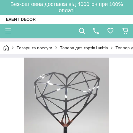
Безкоштовна доставка від 4000грн при 100%
оплаті
EVENT DECOR
Товари та послуги
Топера для тортів і квітів
Топпер д