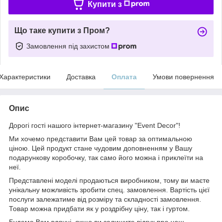
Купити з
Що таке купити з Пром?
Замовлення під захистом
Характеристики
Доставка
Оплата
Умови повернення
Опис
Дорогі гості нашого інтернет-магазину "Event Decor"!
Ми хочемо представити Вам цей товар за оптимальною
ціною. Цей продукт стане чудовим доповненням у Вашу
подарункову коробочку, так само його можна і приклеїти на
неї.
Представлені моделі продаються виробником, тому ви маєте
унікальну можливість зробити спец. замовлення. Вартість цієї
послуги залежатиме від розміру та складності замовлення.
Товар можна придбати як у роздрібну ціну, так і гуртом.
Будемо Вам вдячні, якщо ви залишите відгук про наш