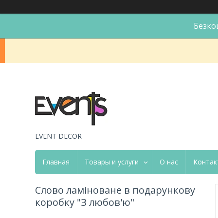
Безко
EVENT DECOR
Главная
Товары и услуги
О нас
Контак
Слово ламіноване в подарункову
коробку "З любов'ю"