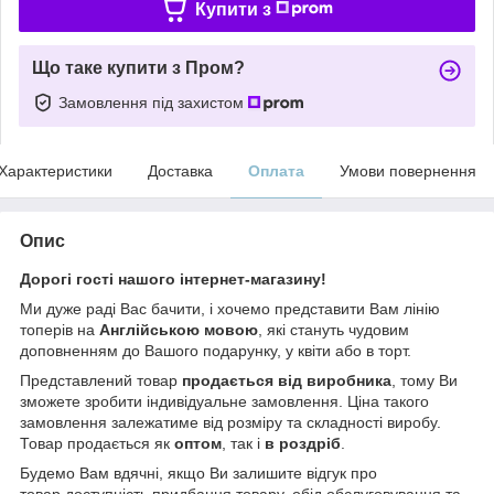
Купити з
Що таке купити з Пром?
Замовлення під захистом
Характеристики
Доставка
Оплата
Умови повернення
Опис
Дорогі гості нашого інтернет-магазину!
Ми дуже раді Вас бачити, і хочемо представити Вам лінію
топерів на
Англійською мовою
, які стануть чудовим
доповненням до Вашого подарунку, у квіти або в торт.
Представлений товар
продається від виробника
, тому Ви
зможете зробити індивідуальне замовлення. Ціна такого
замовлення залежатиме від розміру та складності виробу.
Товар продається як
оптом
, так і
в роздріб
.
Будемо Вам вдячні, якщо Ви залишите відгук про
товар,доступність придбання товару, обід обслуговування та