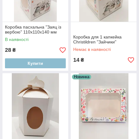
Коробка пасхальна "Заяц із
вербою" 110х110х140 мм
Коробка для 1 капкейка
В наявності
Christildren "Зайчики"
28
Немає в наявності
₴
14
₴
Купити
Новинка