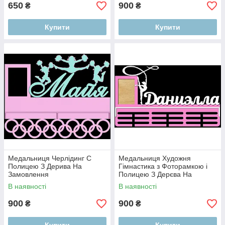
650
900
₴
₴
Купити
Купити
Медальниця Черлідинг С
Медальниця Художня
Полицею З Дерива На
Гімнастика з Фоторамкою і
Замовлення
Полицею З Дерєва На
Замовлення
В наявності
В наявності
900
900
₴
₴