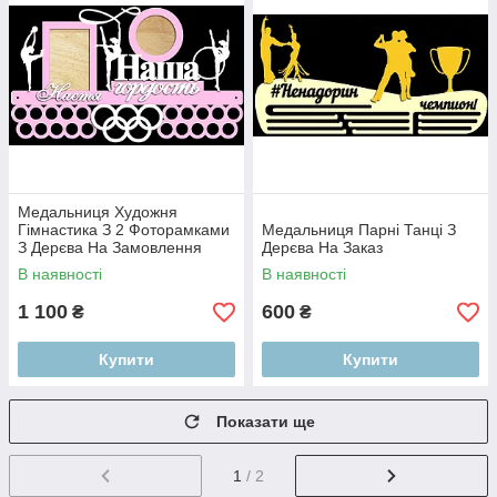
Медальниця Художня
Гімнастика З 2 Фоторамками
Медальниця Парні Танці З
З Дерєва На Замовлення
Дерєва На Заказ
В наявності
В наявності
1 100
600
₴
₴
Купити
Купити
Показати ще
1
/ 2